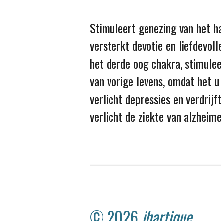
Stimuleert genezing van het ha
versterkt devotie en liefdevoll
het derde oog chakra, stimuleer
van vorige levens, omdat het 
verlicht depressies en verdrij
verlicht de ziekte van alzheim
© 2026
jhartique