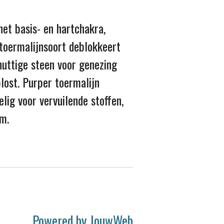
het basis- en hartchakra,
e toermalijnsoort deblokkeert
 nuttige steen voor genezing
lost. Purper toermalijn
lig voor vervuilende stoffen,
om.
Powered by
JouwWeb