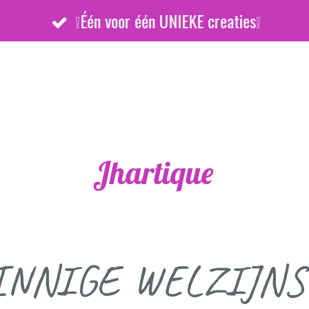
❕Één voor één UNIEKE creaties❕
Jhartique
INNIGE WELZIJNS