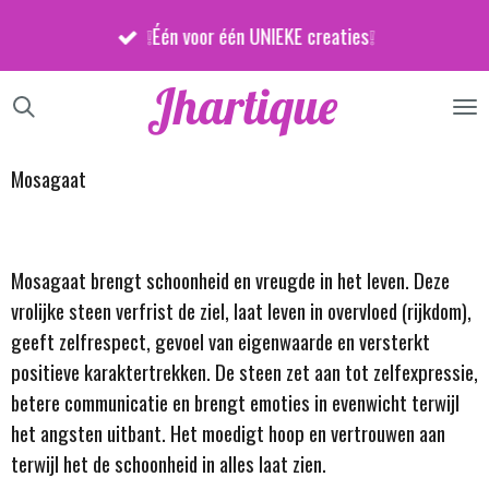
Ga
❕Één voor één UNIEKE creaties❕
direct
naar
Jhartique
de
hoofdinhoud
Mosagaat
Mosagaat brengt schoonheid en vreugde in het leven. Deze
vrolijke steen verfrist de ziel, laat leven in overvloed (rijkdom),
geeft zelfrespect, gevoel van eigenwaarde en versterkt
positieve karaktertrekken. De steen zet aan tot zelfexpressie,
betere communicatie en brengt emoties in evenwicht terwijl
het angsten uitbant. Het moedigt hoop en vertrouwen aan
terwijl het de schoonheid in alles laat zien.