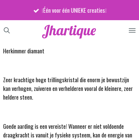
Ga
❕Één voor één UNIEKE creaties❕
direct
naar
Jhartique
de
hoofdinhoud
Herkimmer diamant
Zeer krachtige hoge trillingskristal die enorm je bewustzijn
kan verhogen, zuiveren en verhelderen vooral de kleinere, zeer
heldere steen.
Goede aarding is een vereiste! Wanneer er niet voldoende
draagkracht is vanuit je fysieke systeem, kan de energie van