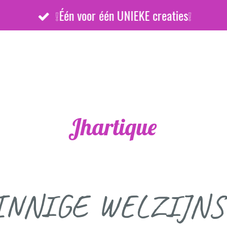
❕Één voor één UNIEKE creaties❕
Jhartique
INNIGE WELZIJNS