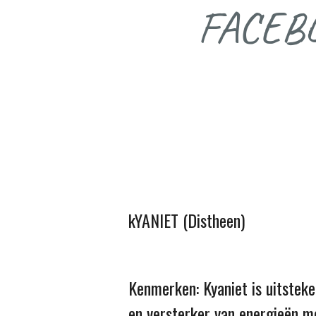
FACEB
kYANIET (Distheen)
Kenmerken: Kyaniet is uitstek
en versterker van energieën m