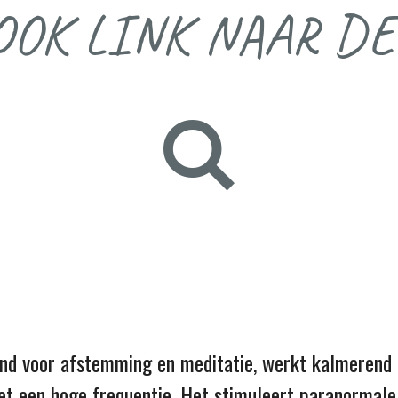
OOK LINK NAAR DE
end voor afstemming en meditatie, werkt kalmerend 
et een hoge frequentie. Het stimuleert paranormale