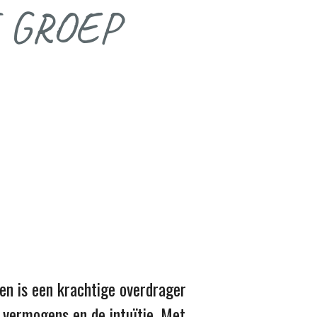
 GROEP
en is een krachtige overdrager
 vermogens en de intuïtie. Met