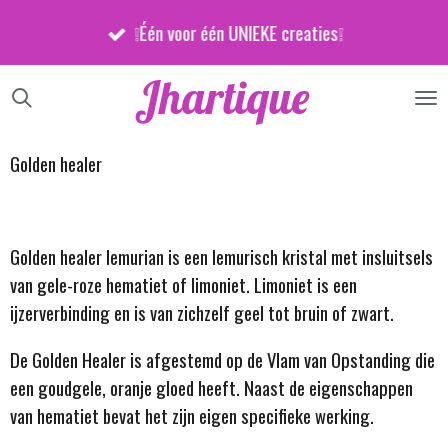
Ga
❕Één voor één UNIEKE creaties❕
direct
naar
Jhartique
de
hoofdinhoud
Golden healer
Golden healer lemurian is een lemurisch kristal met insluitsels
van gele-roze hematiet
of limoniet
. Limoniet is een
ijzerverbinding en is van zichzelf geel tot bruin of zwart.
De Golden Healer is afgestemd op de Vlam van Opstanding die
een goudgele, oranje gloed heeft. Naast de eigenschappen
van hematiet bevat het zijn eigen specifieke werking.