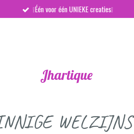
❕Één voor één UNIEKE creaties❕
Jhartique
INNIGE WELZIJNS