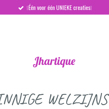
❕Één voor één UNIEKE creaties❕
Jhartique
INNIGE WELZIJNS