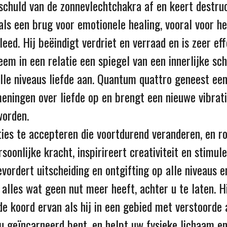
 schuld van de zonnevlechtchakra af en keert destru
s een brug voor emotionele healing, vooral voor het 
d. Hij beëindigt verdriet en verraad en is zeer effec
em in een relatie een spiegel van een innerlijke sche
alle niveaus liefde aan. Quantum quattro geneest ee
meningen over liefde op en brengt een nieuwe vibratie
worden.
ties te accepteren die voortdurend veranderen, en ro
oonlijke kracht, inspirireert creativiteit en stimule
vordert uitscheiding en ontgifting op alle niveaus en
u alles wat geen nut meer heeft, achter u te laten.
e koord ervan als hij in een gebied met verstoorde 
 u geïncarneerd bent, en helpt uw fysieke lichaam en