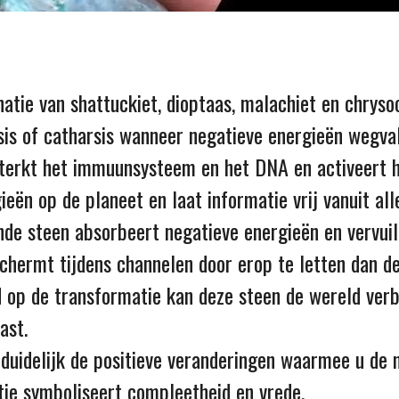
tie van shattuckiet, dioptaas, malachiet en chryso
sis of catharsis wanneer negatieve energieën wegval
rsterkt het immuunsysteem en het DNA en activeert 
ieën op de planeet en laat informatie vrij vanuit al
e steen absorbeert negatieve energieën en vervuil
chermt tijdens channelen door erop te letten dan de 
op de transformatie kan deze steen de wereld verbe
ast.
 duidelijk de positieve veranderingen waarmee u de
tie symboliseert compleetheid en vrede.